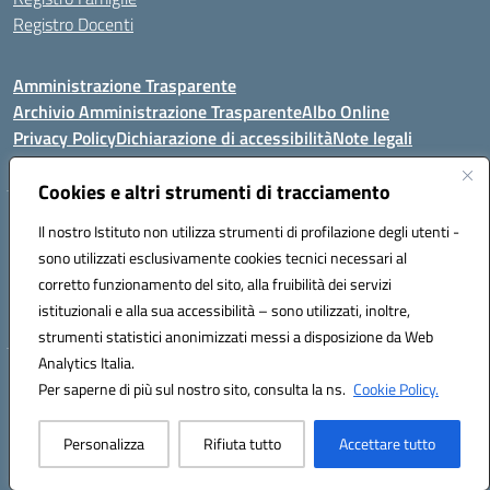
Registro Docenti
Amministrazione Trasparente
Archivio Amministrazione Trasparente
Albo Online
Privacy Policy
Dichiarazione di accessibilità
Note legali
Cookies e altri strumenti di tracciamento
Istituto Comprensivo Statale
Il nostro Istituto non utilizza strumenti di profilazione degli utenti -
8° G. FALCONE – R. SCAUDA"
sono utilizzati esclusivamente cookies tecnici necessari al
Via Cupa Campanariello, 5 - 80059, Torre del Greco (NA)
corretto funzionamento del sito, alla fruibilità dei servizi
Tel. +39 0818834377 - Fax +39 0818834377 - Cod.Fisc. 95170530638
istituzionali e alla sua accessibilità – sono utilizzati, inoltre,
Email: naic8df00a@istruzione.it - PEC: naic8df00a@pec.istruzione.it
strumenti statistici anonimizzati messi a disposizione da Web
Analytics Italia.
Hosting & Powered by 3D Solution S.r.l.
Per saperne di più sul nostro sito, consulta la ns.
Cookie Policy.
Concept & Design by Designers Italia
Personalizza
Rifiuta tutto
Accettare tutto