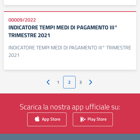
00009/2022
INDICATORE TEMPI MEDI DI PAGAMENTO III°
TRIMESTRE 2021
INDICATORE TEMPI MEDI DI PAGAMENTO III° TRIMESTRE
2021
1
2
3
Pagina precedente
Pagina successiva
Scarica la nostra app ufficiale su:
App Store
Play Store