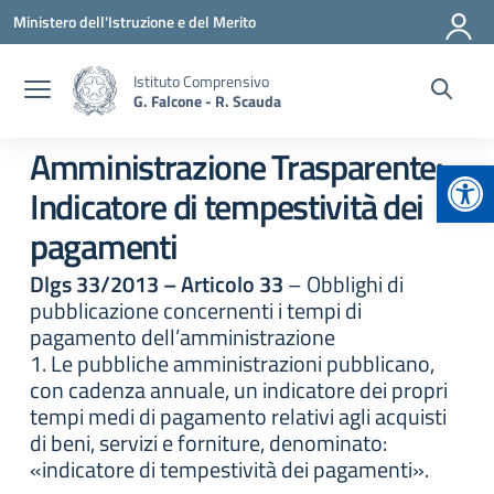
Vai ai contenuti
Vai al menu di navigazione
Vai al footer
Ministero dell'Istruzione e del Merito
Istituto Comprensivo
G. Falcone - R. Scauda
Amministrazione Trasparente:
Apr
Indicatore di tempestività dei
pagamenti
Dlgs 33/2013 – Articolo 33
– Obblighi di
pubblicazione concernenti i tempi di
pagamento dell’amministrazione
1. Le pubbliche amministrazioni pubblicano,
con cadenza annuale, un indicatore dei propri
tempi medi di pagamento relativi agli acquisti
di beni, servizi e forniture, denominato:
«indicatore di tempestività dei pagamenti».