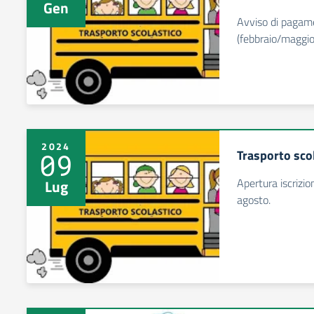
Gen
Avviso di pagam
(febbraio/maggio
2024
Trasporto scol
09
Apertura iscrizio
Lug
agosto.