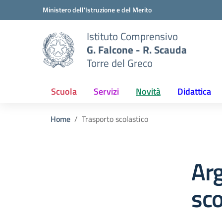
Vai ai contenuti
Vai al menu di navigazione
Vai al footer
Ministero dell'Istruzione e del Merito
Istituto Comprensivo
G. Falcone - R. Scauda
Torre del Greco
Scuola
Servizi
Novità
Didattica
Home
Trasporto scolastico
Ar
sco