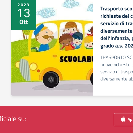
2023
Trasporto sco
13
richieste del 
Ott
servizio di tr
diversamente a
dell’infanzia,
grado a.s. 2
TRASPORTO SCO
nuove richieste 
servizio di trasp
diversamente abi
iciale su:
App