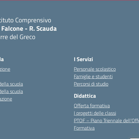
tituto Comprensivo
 Falcone - R. Scauda
rre del Greco
Visita la pagina iniziale della scuola
la
I Servizi
zione
Personale scolastico
Famiglie e studenti
della scuola
Percorsi di studio
della scuola
Didattica
azione
Offerta formativa
I progetti delle classi
PTOF – Piano Triennale dell’Off
Formativa