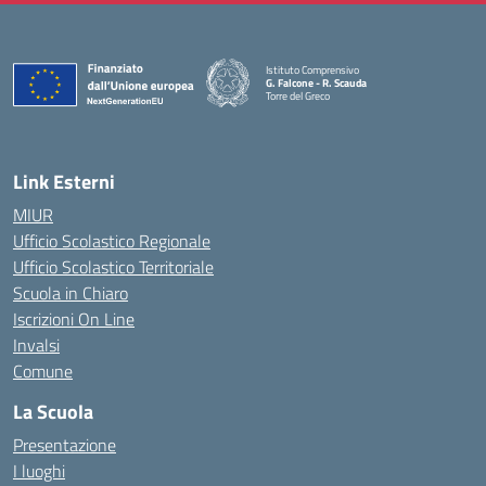
Istituto Comprensivo
G. Falcone - R. Scauda
Torre del Greco
— Visita la pagina iniziale della scuola
Link Esterni
MIUR
Ufficio Scolastico Regionale
Ufficio Scolastico Territoriale
Scuola in Chiaro
Iscrizioni On Line
Invalsi
Comune
La Scuola
Presentazione
I luoghi