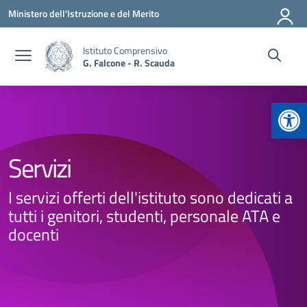
Vai ai contenuti
Vai al menu di navigazione
Vai al footer
Ministero dell'Istruzione e del Merito
Istituto Comprensivo
G. Falcone - R. Scauda
Apr
Servizi
I servizi offerti dell'istituto sono dedicati a
tutti i genitori, studenti, personale ATA e
docenti