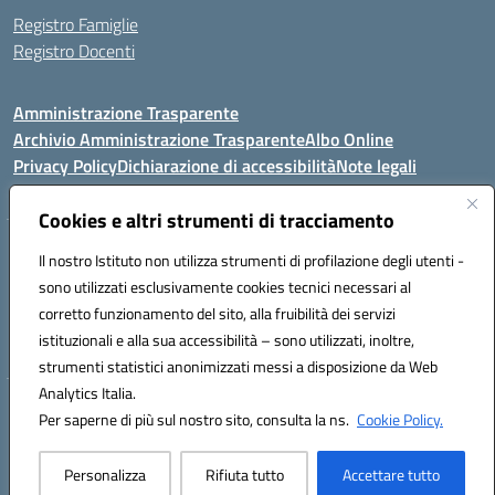
Registro Famiglie
Registro Docenti
Amministrazione Trasparente
Archivio Amministrazione Trasparente
Albo Online
Privacy Policy
Dichiarazione di accessibilità
Note legali
Cookies e altri strumenti di tracciamento
Istituto Comprensivo Statale
Il nostro Istituto non utilizza strumenti di profilazione degli utenti -
8° G. FALCONE – R. SCAUDA"
sono utilizzati esclusivamente cookies tecnici necessari al
Via Cupa Campanariello, 5 - 80059, Torre del Greco (NA)
corretto funzionamento del sito, alla fruibilità dei servizi
Tel. +39 0818834377 - Fax +39 0818834377 - Cod.Fisc. 95170530638
istituzionali e alla sua accessibilità – sono utilizzati, inoltre,
Email: naic8df00a@istruzione.it - PEC: naic8df00a@pec.istruzione.it
strumenti statistici anonimizzati messi a disposizione da Web
Analytics Italia.
Hosting & Powered by 3D Solution S.r.l.
Per saperne di più sul nostro sito, consulta la ns.
Cookie Policy.
Concept & Design by Designers Italia
Personalizza
Rifiuta tutto
Accettare tutto