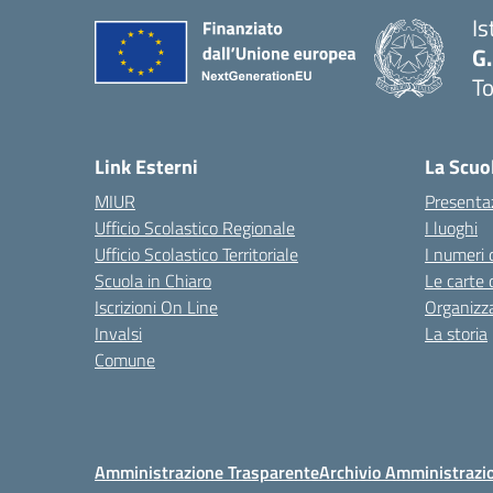
Is
G.
To
— 
Link Esterni
La Scuo
MIUR
Presenta
Ufficio Scolastico Regionale
I luoghi
Ufficio Scolastico Territoriale
I numeri 
Scuola in Chiaro
Le carte 
Iscrizioni On Line
Organizz
Invalsi
La storia
Comune
Amministrazione Trasparente
Archivio Amministrazi