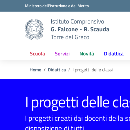
Vai ai contenuti
Vai al menu di navigazione
Vai al footer
Ministero dell'Istruzione e del Merito
Istituto Comprensivo
G. Falcone - R. Scauda
Torre del Greco
Scuola
Servizi
Novità
Didattica
Home
Didattica
I progetti delle classi
I progetti delle cla
I progetti creati dai docenti della 
disposizione di tutti.