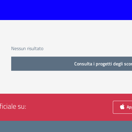
Nessun risultato
Consulta i progetti degli sco
iciale su:
App