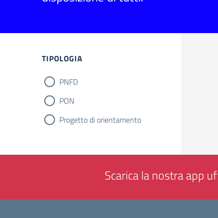
Filtri
TIPOLOGIA
PNFD
PON
Progetto di orientamento
Scarica la nostra app uff