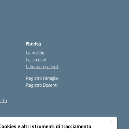
Novità
Le notizie
Le circolari
Calendario eventi
Registro Famiglie
Registro Docenti
erta
ilità
Note legali
Cookies e altri strumenti di tracciamento