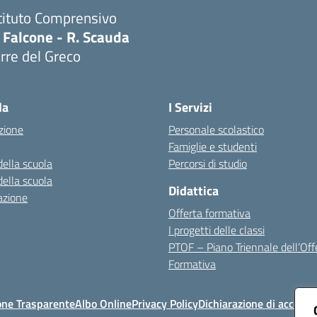
tituto Comprensivo
 Falcone - R. Scauda
rre del Greco
Visita la pagina iniziale della scuola
la
I Servizi
zione
Personale scolastico
Famiglie e studenti
della scuola
Percorsi di studio
della scuola
Didattica
azione
Offerta formativa
I progetti delle classi
PTOF – Piano Triennale dell’Off
Formativa
one Trasparente
Albo Online
Privacy Policy
Dichiarazione di accessib