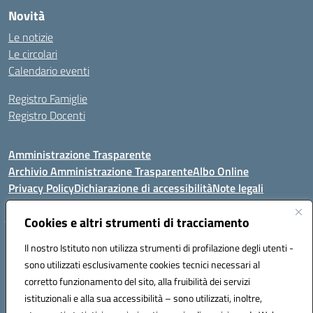
Novità
Le notizie
Le circolari
Calendario eventi
Registro Famiglie
Registro Docenti
Amministrazione Trasparente
Archivio Amministrazione Trasparente
Albo Online
Privacy Policy
Dichiarazione di accessibilità
Note legali
Cookies e altri strumenti di tracciamento
Istituto Comprensivo Statale
Il nostro Istituto non utilizza strumenti di profilazione degli utenti -
8° G. FALCONE – R. SCAUDA"
sono utilizzati esclusivamente cookies tecnici necessari al
Via Cupa Campanariello, 5 - 80059, Torre del Greco (NA)
corretto funzionamento del sito, alla fruibilità dei servizi
Tel. +39 0818834377 - Fax +39 0818834377 - Cod.Fisc. 95170530638
istituzionali e alla sua accessibilità – sono utilizzati, inoltre,
Email: naic8df00a@istruzione.it - PEC: naic8df00a@pec.istruzione.it