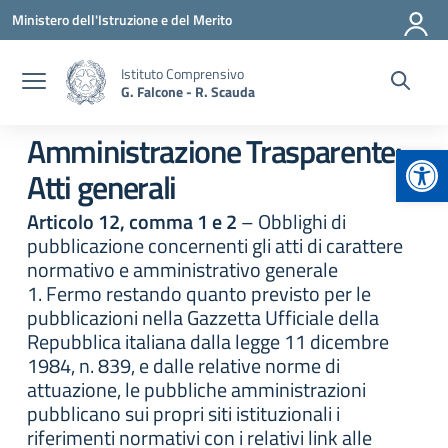
Vai ai contenuti
Vai al menu di navigazione
Vai al footer
Ministero dell'Istruzione e del Merito
Istituto Comprensivo
G. Falcone - R. Scauda
Amministrazione Trasparente:
Apr
Atti generali
Articolo 12, comma 1 e 2
– Obblighi di
pubblicazione concernenti gli atti di carattere
normativo e amministrativo generale
1. Fermo restando quanto previsto per le
pubblicazioni nella Gazzetta Ufficiale della
Repubblica italiana dalla legge 11 dicembre
1984, n. 839, e dalle relative norme di
attuazione, le pubbliche amministrazioni
pubblicano sui propri siti istituzionali i
riferimenti normativi con i relativi link alle