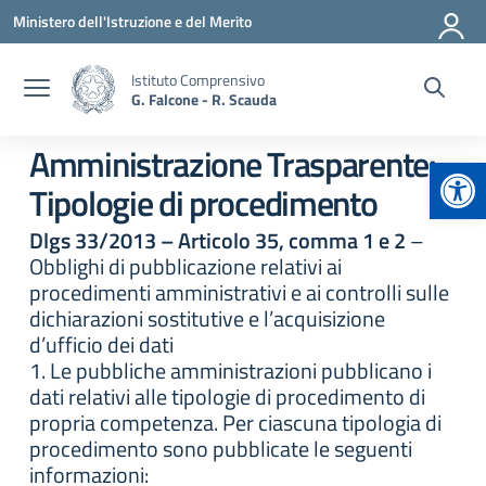
Vai ai contenuti
Vai al menu di navigazione
Vai al footer
Ministero dell'Istruzione e del Merito
Istituto Comprensivo
G. Falcone - R. Scauda
Amministrazione Trasparente:
Apr
Tipologie di procedimento
Dlgs 33/2013 – Articolo 35, comma 1 e 2
–
Obblighi di pubblicazione relativi ai
procedimenti amministrativi e ai controlli sulle
dichiarazioni sostitutive e l’acquisizione
d’ufficio dei dati
1. Le pubbliche amministrazioni pubblicano i
dati relativi alle tipologie di procedimento di
propria competenza. Per ciascuna tipologia di
procedimento sono pubblicate le seguenti
informazioni: