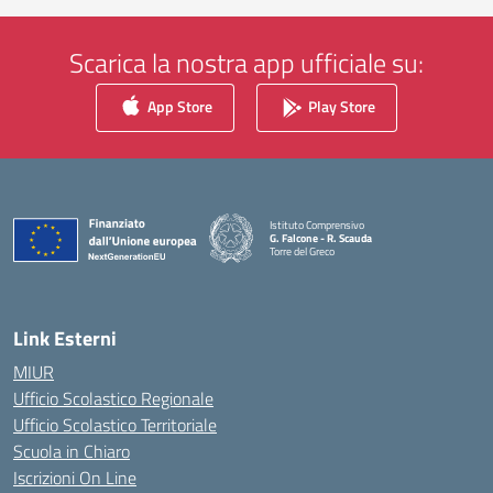
Scarica la nostra app ufficiale su:
App Store
Play Store
Istituto Comprensivo
G. Falcone - R. Scauda
Torre del Greco
— Visita la pagina iniziale della scuola
Link Esterni
MIUR
Ufficio Scolastico Regionale
Ufficio Scolastico Territoriale
Scuola in Chiaro
Iscrizioni On Line