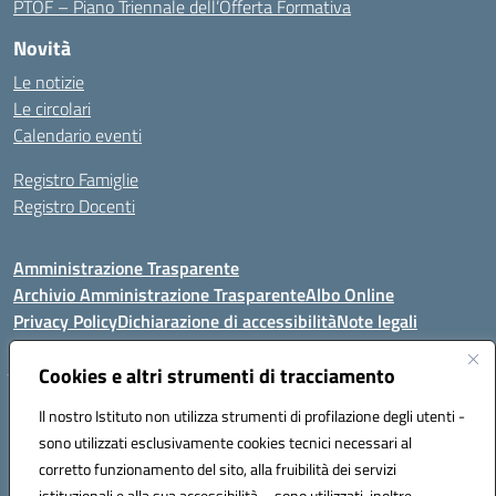
PTOF – Piano Triennale dell’Offerta Formativa
Novità
Le notizie
Le circolari
Calendario eventi
Registro Famiglie
Registro Docenti
Amministrazione Trasparente
Archivio Amministrazione Trasparente
Albo Online
Privacy Policy
Dichiarazione di accessibilità
Note legali
Cookies e altri strumenti di tracciamento
Istituto Comprensivo Statale
Il nostro Istituto non utilizza strumenti di profilazione degli utenti -
8° G. FALCONE – R. SCAUDA"
sono utilizzati esclusivamente cookies tecnici necessari al
Via Cupa Campanariello, 5 - 80059, Torre del Greco (NA)
corretto funzionamento del sito, alla fruibilità dei servizi
Tel. +39 0818834377 - Fax +39 0818834377 - Cod.Fisc. 95170530638
istituzionali e alla sua accessibilità – sono utilizzati, inoltre,