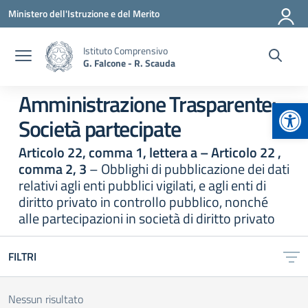
Vai ai contenuti
Vai al menu di navigazione
Vai al footer
Ministero dell'Istruzione e del Merito
Istituto Comprensivo
G. Falcone - R. Scauda
Amministrazione Trasparente:
Apr
Società partecipate
Articolo 22, comma 1, lettera a – Articolo 22 ,
comma 2, 3
– Obblighi di pubblicazione dei dati
relativi agli enti pubblici vigilati, e agli enti di
diritto privato in controllo pubblico, nonché
alle partecipazioni in società di diritto privato
FILTRI
Nessun risultato