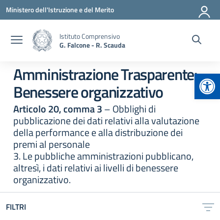
Vai ai contenuti
Vai al menu di navigazione
Vai al footer
Ministero dell'Istruzione e del Merito
Istituto Comprensivo
G. Falcone - R. Scauda
Amministrazione Trasparente:
Apr
Benessere organizzativo
Articolo 20, comma 3
– Obblighi di
pubblicazione dei dati relativi alla valutazione
della performance e alla distribuzione dei
premi al personale
3. Le pubbliche amministrazioni pubblicano,
altresì, i dati relativi ai livelli di benessere
organizzativo.
FILTRI