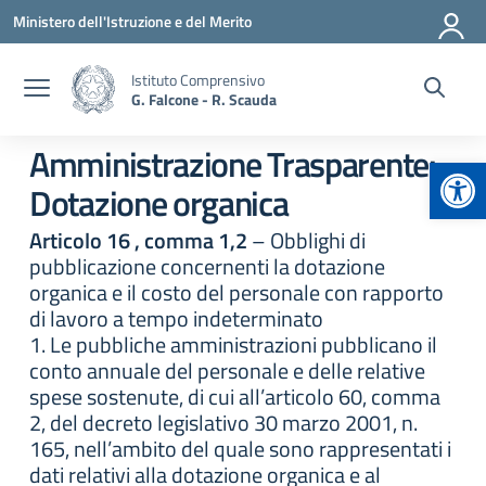
Vai ai contenuti
Vai al menu di navigazione
Vai al footer
Ministero dell'Istruzione e del Merito
Istituto Comprensivo
G. Falcone - R. Scauda
Amministrazione Trasparente:
Apr
Dotazione organica
Articolo 16 , comma 1,2
– Obblighi di
pubblicazione concernenti la dotazione
organica e il costo del personale con rapporto
di lavoro a tempo indeterminato
1. Le pubbliche amministrazioni pubblicano il
conto annuale del personale e delle relative
spese sostenute, di cui all’articolo 60, comma
2, del decreto legislativo 30 marzo 2001, n.
165, nell’ambito del quale sono rappresentati i
dati relativi alla dotazione organica e al