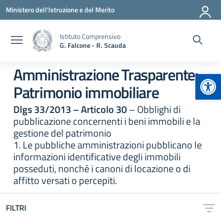
Vai ai contenuti
Vai al menu di navigazione
Vai al footer
Ministero dell'Istruzione e del Merito
Istituto Comprensivo
G. Falcone - R. Scauda
Amministrazione Trasparente:
Apr
Patrimonio immobiliare
Dlgs 33/2013 – Articolo 30
– Obblighi di
pubblicazione concernenti i beni immobili e la
gestione del patrimonio
1. Le pubbliche amministrazioni pubblicano le
informazioni identificative degli immobili
posseduti, nonché i canoni di locazione o di
affitto versati o percepiti.
FILTRI