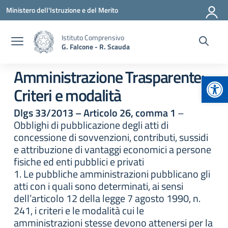
Vai ai contenuti
Vai al menu di navigazione
Vai al footer
Ministero dell'Istruzione e del Merito
Istituto Comprensivo
G. Falcone - R. Scauda
Amministrazione Trasparente:
Apr
Criteri e modalità
Dlgs 33/2013 – Articolo 26, comma 1
–
Obblighi di pubblicazione degli atti di
concessione di sovvenzioni, contributi, sussidi
e attribuzione di vantaggi economici a persone
fisiche ed enti pubblici e privati
1. Le pubbliche amministrazioni pubblicano gli
atti con i quali sono determinati, ai sensi
dell’articolo 12 della legge 7 agosto 1990, n.
241, i criteri e le modalità cui le
amministrazioni stesse devono attenersi per la