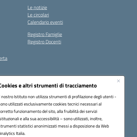
Le notizie
Le circolari
Calendario eventi
Registro Famiglie
Registro Docenti
erta
ilità
Note legali
Cookies e altri strumenti di tracciamento
Il nostro Istituto non utilizza strumenti di profilazione degli utenti -
sono utilizzati esclusivamente cookies tecnici necessari al
corretto funzionamento del sito, alla fruibilità dei servizi
istituzionali e alla sua accessibilità – sono utilizzati, inoltre,
strumenti statistici anonimizzati messi a disposizione da Web
Analytics Italia.