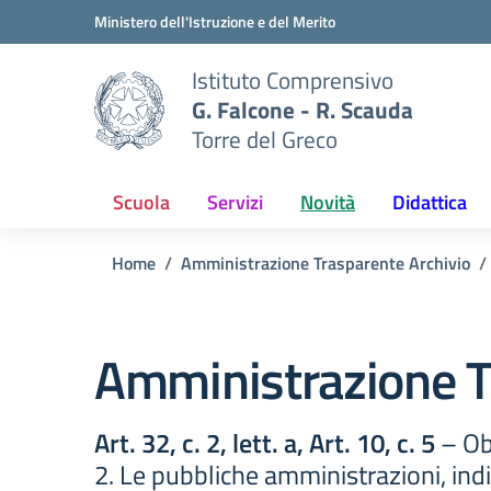
Vai ai contenuti
Vai al menu di navigazione
Vai al footer
Ministero dell'Istruzione e del Merito
Istituto Comprensivo
G. Falcone - R. Scauda
Torre del Greco
Scuola
Servizi
Novità
Didattica
Home
Amministrazione Trasparente Archivio
Amministrazione T
Art. 32, c. 2, lett. a, Art. 10, c. 5
– Obb
2. Le pubbliche amministrazioni, indivi