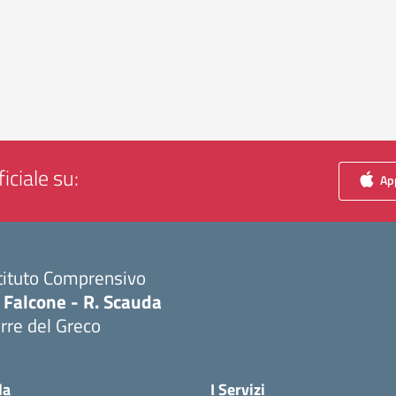
iciale su:
App
tituto Comprensivo
 Falcone - R. Scauda
rre del Greco
Visita la pagina iniziale della scuola
la
I Servizi