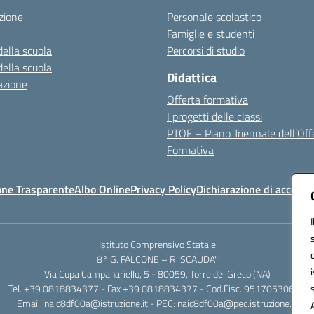
zione
Personale scolastico
Famiglie e studenti
della scuola
Percorsi di studio
della scuola
Didattica
azione
Offerta formativa
I progetti delle classi
PTOF – Piano Triennale dell’Off
Formativa
one Trasparente
Albo Online
Privacy Policy
Dichiarazione di accessib
Istituto Comprensivo Statale
8° G. FALCONE – R. SCAUDA"
Via Cupa Campanariello, 5 - 80059, Torre del Greco (NA)
Tel. +39 0818834377 - Fax +39 0818834377 - Cod.Fisc. 95170530638
Email: naic8df00a@istruzione.it - PEC: naic8df00a@pec.istruzione.it