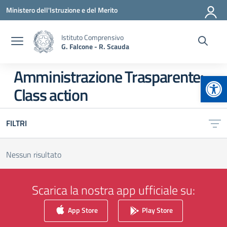
Vai ai contenuti
Vai al menu di navigazione
Vai al footer
Ministero dell'Istruzione e del Merito
Istituto Comprensivo
G. Falcone - R. Scauda
Amministrazione Trasparente:
Apr
Class action
FILTRI
Nessun risultato
Scarica la nostra app ufficiale su:
App Store
Play Store