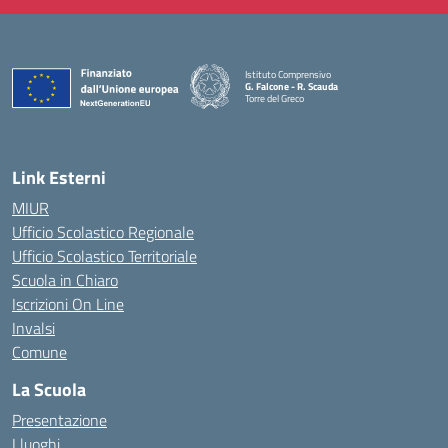
Istituto Comprensivo
G. Falcone - R. Scauda
Torre del Greco
— Visita la pagina iniziale della scuola
Link Esterni
MIUR
Ufficio Scolastico Regionale
Ufficio Scolastico Territoriale
Scuola in Chiaro
Iscrizioni On Line
Invalsi
Comune
La Scuola
Presentazione
I luoghi