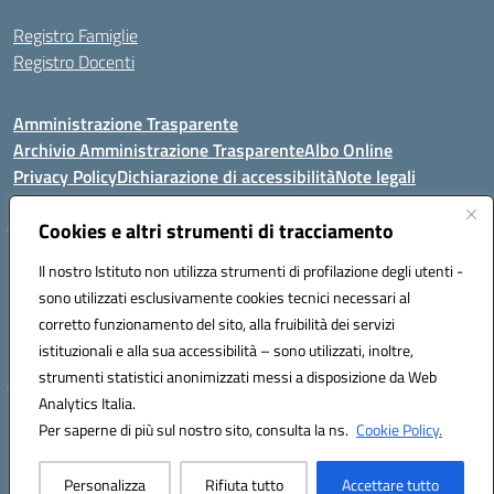
Registro Famiglie
Registro Docenti
Amministrazione Trasparente
Archivio Amministrazione Trasparente
Albo Online
Privacy Policy
Dichiarazione di accessibilità
Note legali
Cookies e altri strumenti di tracciamento
Istituto Comprensivo Statale
Il nostro Istituto non utilizza strumenti di profilazione degli utenti -
8° G. FALCONE – R. SCAUDA"
sono utilizzati esclusivamente cookies tecnici necessari al
Via Cupa Campanariello, 5 - 80059, Torre del Greco (NA)
corretto funzionamento del sito, alla fruibilità dei servizi
Tel. +39 0818834377 - Fax +39 0818834377 - Cod.Fisc. 95170530638
istituzionali e alla sua accessibilità – sono utilizzati, inoltre,
Email: naic8df00a@istruzione.it - PEC: naic8df00a@pec.istruzione.it
strumenti statistici anonimizzati messi a disposizione da Web
Analytics Italia.
Hosting & Powered by 3D Solution S.r.l.
Per saperne di più sul nostro sito, consulta la ns.
Cookie Policy.
Concept & Design by Designers Italia
Personalizza
Rifiuta tutto
Accettare tutto