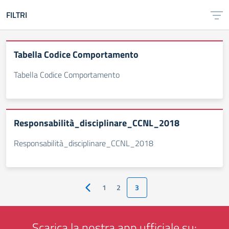
FILTRI
Tabella Codice Comportamento
Tabella Codice Comportamento
Responsabilità_disciplinare_CCNL_2018
Responsabilità_disciplinare_CCNL_2018
1
2
3
Pagina precedente
Scarica la nostra app ufficiale su: