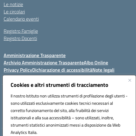
Le notizie
Le circolari
Calendario eventi
Registro Famiglie
Registro Docenti
Amministrazione Trasparente
Archivio Amministrazione Trasparente
Albo Online
Privacy Policy
Dichiarazione di accessibilità
Note legali
Cookies e altri strumenti di tracciamento
Istituto Comprensivo Statale
Il nostro Istituto non utilizza strumenti di profilazione degli utenti -
8° G. FALCONE – R. SCAUDA"
sono utilizzati esclusivamente cookies tecnici necessari al
Via Cupa Campanariello, 5 - 80059, Torre del Greco (NA)
corretto funzionamento del sito, alla fruibilità dei servizi
Tel. +39 0818834377 - Fax +39 0818834377 - Cod.Fisc. 95170530638
istituzionali e alla sua accessibilità – sono utilizzati, inoltre,
Email: naic8df00a@istruzione.it - PEC: naic8df00a@pec.istruzione.it
strumenti statistici anonimizzati messi a disposizione da Web
Analytics Italia.