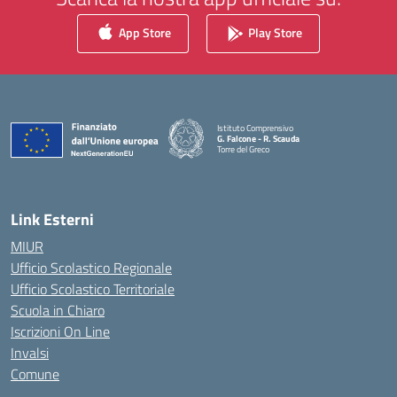
App Store
Play Store
Istituto Comprensivo
G. Falcone - R. Scauda
Torre del Greco
— Visita la pagina iniziale della scuola
Link Esterni
MIUR
Ufficio Scolastico Regionale
Ufficio Scolastico Territoriale
Scuola in Chiaro
Iscrizioni On Line
Invalsi
Comune