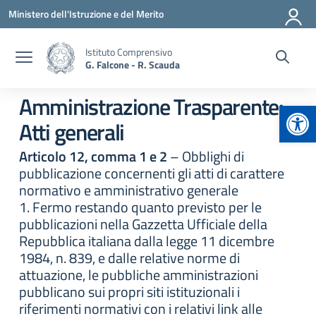
Vai ai contenuti
Vai al menu di navigazione
Vai al footer
Ministero dell'Istruzione e del Merito
Istituto Comprensivo
G. Falcone - R. Scauda
Amministrazione Trasparente:
Apr
Atti generali
Articolo 12, comma 1 e 2
– Obblighi di
pubblicazione concernenti gli atti di carattere
normativo e amministrativo generale
1. Fermo restando quanto previsto per le
pubblicazioni nella Gazzetta Ufficiale della
Repubblica italiana dalla legge 11 dicembre
1984, n. 839, e dalle relative norme di
attuazione, le pubbliche amministrazioni
pubblicano sui propri siti istituzionali i
riferimenti normativi con i relativi link alle