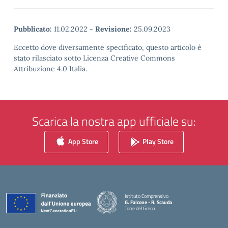
Pubblicato:
11.02.2022
-
Revisione:
25.09.2023
Eccetto dove diversamente specificato, questo articolo è
stato rilasciato sotto Licenza Creative Commons
Attribuzione 4.0 Italia.
Scarica la nostra app ufficiale su:
App Store
Play Store
Istituto Comprensivo
G. Falcone - R. Scauda
Torre del Greco
— Visita la pagina iniziale della scuola