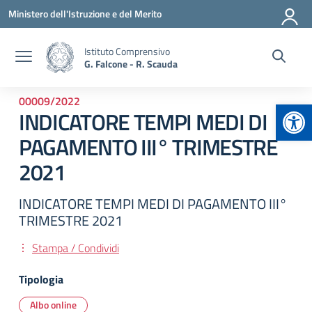
Vai ai contenuti
Vai al menu di navigazione
Vai al footer
Ministero dell'Istruzione e del Merito
Istituto Comprensivo
G. Falcone - R. Scauda
00009/2022
Apr
INDICATORE TEMPI MEDI DI
PAGAMENTO III° TRIMESTRE
2021
INDICATORE TEMPI MEDI DI PAGAMENTO III°
TRIMESTRE 2021
Stampa / Condividi
Tipologia
Albo online