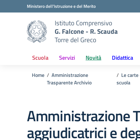
Vai ai contenuti
Vai al menu di navigazione
Vai al footer
Ministero dell'Istruzione e del Merito
Istituto Comprensivo
G. Falcone - R. Scauda
Torre del Greco
Scuola
Servizi
Novità
Didattica
Home
Amministrazione
Le carte 
Trasparente Archivio
scuola
Amministrazione T
aggiudicatrici e de