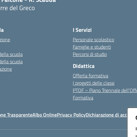
rre del Greco
Visita la pagina iniziale della scuola
la
I Servizi
zione
Personale scolastico
Famiglie e studenti
della scuola
Percorsi di studio
della scuola
Didattica
azione
Offerta formativa
I progetti delle classi
PTOF – Piano Triennale dell’Off
Formativa
one Trasparente
Albo Online
Privacy Policy
Dichiarazione di accessib