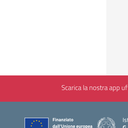
Scarica la nostra app uff
Is
G.