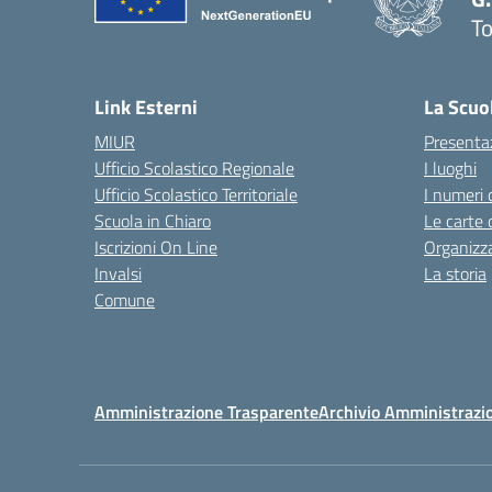
To
— 
Link Esterni
La Scuo
MIUR
Presenta
Ufficio Scolastico Regionale
I luoghi
Ufficio Scolastico Territoriale
I numeri 
Scuola in Chiaro
Le carte 
Iscrizioni On Line
Organizz
Invalsi
La storia
Comune
Amministrazione Trasparente
Archivio Amministrazi