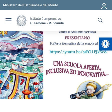
Vai ai contenuti
Vai al menu di navigazione
Vai al footer
Ministero dell'Istruzione e del Merito
Istituto Comprensivo
G. Falcone - R. Scauda
Apr