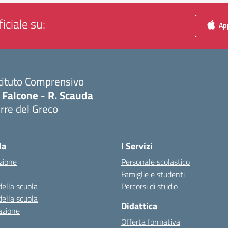
iciale su:
App
tituto Comprensivo
 Falcone - R. Scauda
rre del Greco
Visita la pagina iniziale della scuola
la
I Servizi
zione
Personale scolastico
Famiglie e studenti
della scuola
Percorsi di studio
della scuola
Didattica
azione
Offerta formativa