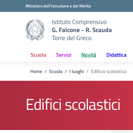
Vai ai contenuti
Vai al menu di navigazione
Vai al footer
Ministero dell'Istruzione e del Merito
Istituto Comprensivo
G. Falcone - R. Scauda
Torre del Greco
Scuola
Servizi
Novità
Didattica
Home
Scuola
I luoghi
Edificio scolastico
Edifici scolastici