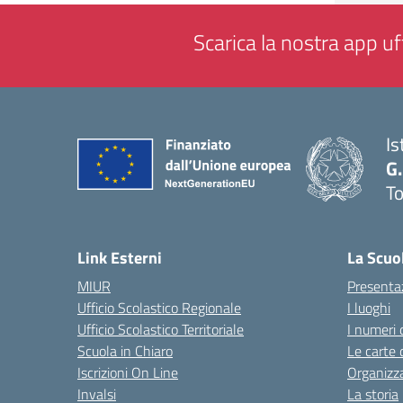
Scarica la nostra app uff
Is
G.
To
— 
Link Esterni
La Scuo
MIUR
Presenta
Ufficio Scolastico Regionale
I luoghi
Ufficio Scolastico Territoriale
I numeri 
Scuola in Chiaro
Le carte 
Iscrizioni On Line
Organizz
Invalsi
La storia