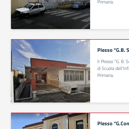
Primaria.
Plesso “G.B. 
Il Plesso “G. B.
di Scuola dell’In
Primaria.
Plesso “G.Con