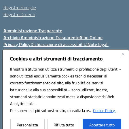
Registro Famiglie
Registro Docenti
Amministrazione Trasparente
Archivio Amministrazione Trasparente
Albo Online
Privacy Policy
Dichiarazione di accessibilità
Note legali
Cookies e altri strumenti di tracciamento
Istituto Comprensivo Statale
Il nostro Istituto non utilizza strumenti di profilazione degli utenti -
8° G. FALCONE – R. SCAUDA"
sono utilizzati esclusivamente cookies tecnici necessari al
Via Cupa Campanariello, 5 - 80059, Torre del Greco (NA)
corretto funzionamento del sito, alla fruibilità dei servizi
Tel. +39 0818834377 - Fax +39 0818834377 - Cod.Fisc. 95170530638
istituzionali e alla sua accessibilità – sono utilizzati, inoltre,
Email: naic8df00a@istruzione.it - PEC: naic8df00a@pec.istruzione.it
strumenti statistici anonimizzati messi a disposizione da Web
Analytics Italia.
Hosting & Powered by 3D Solution S.r.l.
Per saperne di più sul nostro sito, consulta la ns.
Cookie Policy.
Concept & Design by Designers Italia
Personalizza
Rifiuta tutto
Accettare tutto