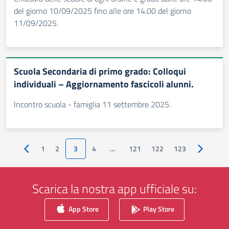
del giorno 10/09/2025 fino alle ore 14.00 del giorno
11/09/2025.
Scuola Secondaria di primo grado: Colloqui
individuali – Aggiornamento fascicoli alunni.
Incontro scuola - famiglia 11 settembre 2025.
1
2
3
4
…
121
122
123
Pagina precedente
Pagina su
Scarica la nostra app ufficiale su:
App Store
Play Store