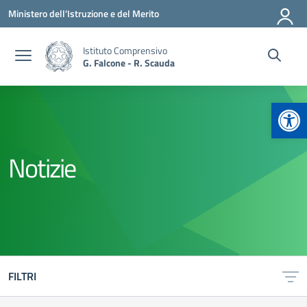
Vai ai contenuti
Vai al menu di navigazione
Vai al footer
Ministero dell'Istruzione e del Merito
Istituto Comprensivo
G. Falcone - R. Scauda
Apr
Notizie
FILTRI