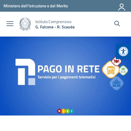
Vai ai contenuti
Vai al menu di navigazione
Vai al footer
Ministero dell'Istruzione e del Merito
Istituto Comprensivo
G. Falcone - R. Scauda
Apr