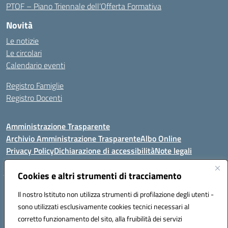
PTOF – Piano Triennale dell’Offerta Formativa
Novità
Le notizie
Le circolari
Calendario eventi
Registro Famiglie
Registro Docenti
Amministrazione Trasparente
Archivio Amministrazione Trasparente
Albo Online
Privacy Policy
Dichiarazione di accessibilità
Note legali
Cookies e altri strumenti di tracciamento
Istituto Comprensivo Statale
Il nostro Istituto non utilizza strumenti di profilazione degli utenti -
8° G. FALCONE – R. SCAUDA"
sono utilizzati esclusivamente cookies tecnici necessari al
Via Cupa Campanariello, 5 - 80059, Torre del Greco (NA)
corretto funzionamento del sito, alla fruibilità dei servizi
Tel. +39 0818834377 - Fax +39 0818834377 - Cod.Fisc. 95170530638