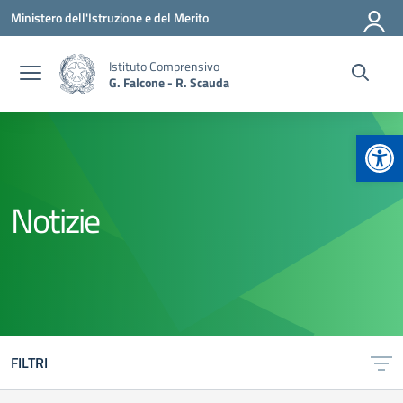
Vai ai contenuti
Vai al menu di navigazione
Vai al footer
Ministero dell'Istruzione e del Merito
Istituto Comprensivo
G. Falcone - R. Scauda
Apr
Notizie
FILTRI