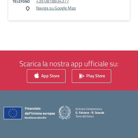
+39 0818834377
TELEFONO
Naviga su Google Map
Scarica la nostra app ufficiale su:
App Store
Play Store
Istituto Comprensivo
G. Falcone - R. Scauda
Torre del Greco
— Visita la pagina iniziale della scuola