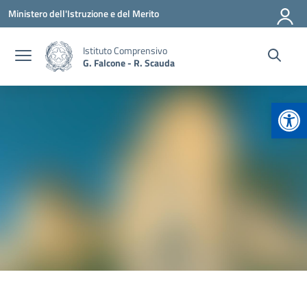
Vai ai contenuti
Vai al menu di navigazione
Vai al footer
Ministero dell'Istruzione e del Merito
Istituto Comprensivo
G. Falcone - R. Scauda
Apr