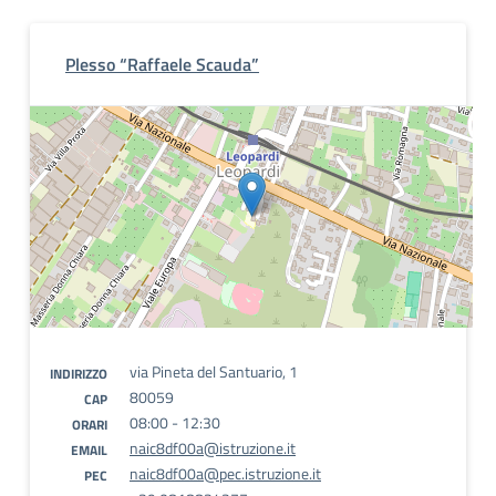
Plesso “Raffaele Scauda”
via Pineta del Santuario, 1
INDIRIZZO
80059
CAP
08:00 - 12:30
ORARI
naic8df00a@istruzione.it
EMAIL
naic8df00a@pec.istruzione.it
PEC