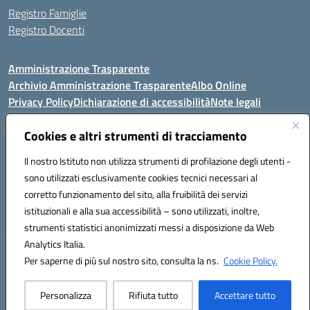
Registro Famiglie
Registro Docenti
Amministrazione Trasparente
Archivio Amministrazione Trasparente
Albo Online
Privacy Policy
Dichiarazione di accessibilità
Note legali
Cookies e altri strumenti di tracciamento
Istituto Comprensivo Statale
Il nostro Istituto non utilizza strumenti di profilazione degli utenti -
8° G. FALCONE – R. SCAUDA"
sono utilizzati esclusivamente cookies tecnici necessari al
Via Cupa Campanariello, 5 - 80059, Torre del Greco (NA)
corretto funzionamento del sito, alla fruibilità dei servizi
Tel. +39 0818834377 - Fax +39 0818834377 - Cod.Fisc. 95170530638
istituzionali e alla sua accessibilità – sono utilizzati, inoltre,
Email: naic8df00a@istruzione.it - PEC: naic8df00a@pec.istruzione.it
strumenti statistici anonimizzati messi a disposizione da Web
Analytics Italia.
Hosting & Powered by 3D Solution S.r.l.
Per saperne di più sul nostro sito, consulta la ns.
Cookie Policy.
Concept & Design by Designers Italia
Personalizza
Rifiuta tutto
Accettare tutto