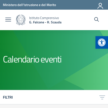
Vai ai contenuti
Vai al menu di navigazione
Vai al footer
Ministero dell'Istruzione e del Merito
Istituto Comprensivo
G. Falcone - R. Scauda
Apr
Calendario eventi
FILTRI