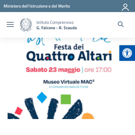
Vai ai contenuti
Vai al menu di navigazione
Vai al footer
Ministero dell'Istruzione e del Merito
Istituto Comprensivo
G. Falcone - R. Scauda
Apr