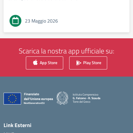
23 Maggio 2026
Scarica la nostra app ufficiale su:
App Store
Play Store
Istituto Comprensivo
G. Falcone - R. Scauda
Torre del Greco
— Visita la pagina iniziale della scuola
Link Esterni