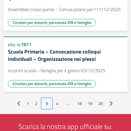
Assemblee classi quinte - Convocazione per l'11/12/2025
Circolari per docenti, personale ATA e famiglie
circ. n.7871
Scuola Primaria – Convocazione colloqui
individuali – Organizzazione nei plessi
Incontri scuola - famiglia per il giorno 03/12/2025
Circolari per docenti, personale ATA e famiglie
1
2
3
4
…
18
19
20
Pagina precedente
Pagina succ
Scarica la nostra app ufficiale su: