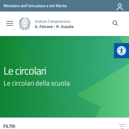
Vai ai contenuti
Vai al menu di navigazione
Vai al footer
Ministero dell'Istruzione e del Merito
Istituto Comprensivo
G. Falcone - R. Scauda
Apr
Le circolari
Le circolari della scuola
FILTRI