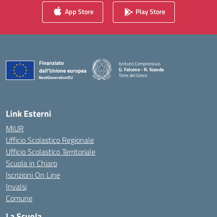
App Store
Play Store
Istituto Comprensivo
G. Falcone - R. Scauda
Torre del Greco
— Visita la pagina iniziale della scuola
Link Esterni
MIUR
Ufficio Scolastico Regionale
Ufficio Scolastico Territoriale
Scuola in Chiaro
Iscrizioni On Line
Invalsi
Comune
La Scuola