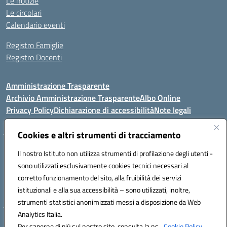
Le notizie
Le circolari
Calendario eventi
Registro Famiglie
Registro Docenti
Amministrazione Trasparente
Archivio Amministrazione Trasparente
Albo Online
Privacy Policy
Dichiarazione di accessibilità
Note legali
Cookies e altri strumenti di tracciamento
Istituto Comprensivo Statale
Il nostro Istituto non utilizza strumenti di profilazione degli utenti -
8° G. FALCONE – R. SCAUDA"
sono utilizzati esclusivamente cookies tecnici necessari al
Via Cupa Campanariello, 5 - 80059, Torre del Greco (NA)
corretto funzionamento del sito, alla fruibilità dei servizi
Tel. +39 0818834377 - Fax +39 0818834377 - Cod.Fisc. 95170530638
istituzionali e alla sua accessibilità – sono utilizzati, inoltre,
Email: naic8df00a@istruzione.it - PEC: naic8df00a@pec.istruzione.it
strumenti statistici anonimizzati messi a disposizione da Web
Analytics Italia.
Hosting & Powered by 3D Solution S.r.l.
Per saperne di più sul nostro sito, consulta la ns.
Cookie Policy.