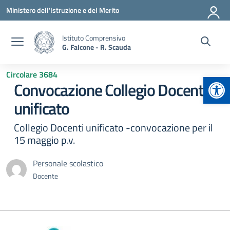
Vai ai contenuti
Vai al menu di navigazione
Vai al footer
Ministero dell'Istruzione e del Merito
Istituto Comprensivo
G. Falcone - R. Scauda
Circolare 3684
Apr
Convocazione Collegio Docenti
unificato
Collegio Docenti unificato -convocazione per il
15 maggio p.v.
Personale scolastico
Docente