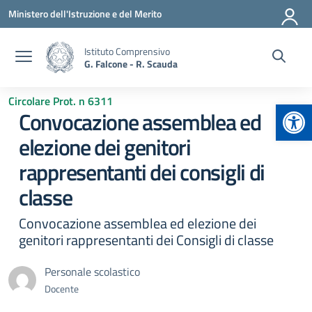
Vai ai contenuti
Vai al menu di navigazione
Vai al footer
Ministero dell'Istruzione e del Merito
Istituto Comprensivo
G. Falcone - R. Scauda
Circolare Prot. n 6311
Apr
Convocazione assemblea ed
elezione dei genitori
rappresentanti dei consigli di
classe
Convocazione assemblea ed elezione dei
genitori rappresentanti dei Consigli di classe
Personale scolastico
Docente