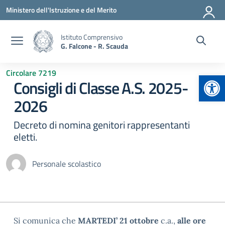
Vai ai contenuti
Vai al menu di navigazione
Vai al footer
Ministero dell'Istruzione e del Merito
Istituto Comprensivo
G. Falcone - R. Scauda
Circolare 7219
Apr
Consigli di Classe A.S. 2025-
2026
Decreto di nomina genitori rappresentanti
eletti.
Personale scolastico
Si comunica che
MARTEDI’ 21 ottobre
c.a.,
alle ore