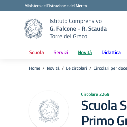
Vai ai contenuti
Vai al menu di navigazione
Vai al footer
Ministero dell'Istruzione e del Merito
Istituto Comprensivo
G. Falcone - R. Scauda
Torre del Greco
Scuola
Servizi
Novità
Didattica
Home
Novità
Le circolari
Circolari per doc
Circolare 2269
Scuola S
Primo G