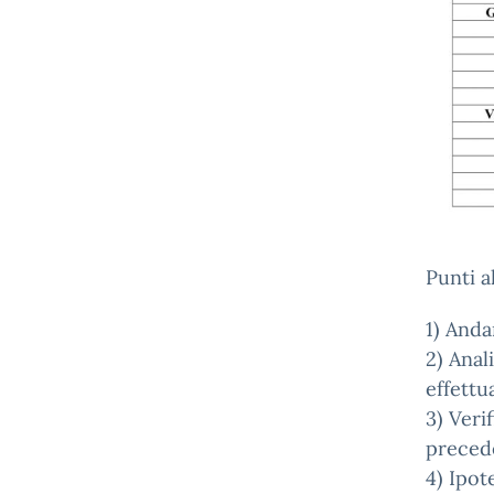
Punti al
1) Anda
2) Anal
effettu
3) Veri
preced
4) Ipot