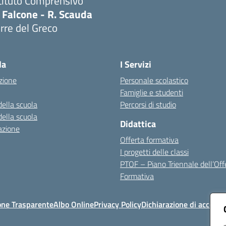
tituto Comprensivo
 Falcone - R. Scauda
rre del Greco
Visita la pagina iniziale della scuola
la
I Servizi
zione
Personale scolastico
Famiglie e studenti
della scuola
Percorsi di studio
della scuola
Didattica
azione
Offerta formativa
I progetti delle classi
PTOF – Piano Triennale dell’Off
Formativa
one Trasparente
Albo Online
Privacy Policy
Dichiarazione di accessib