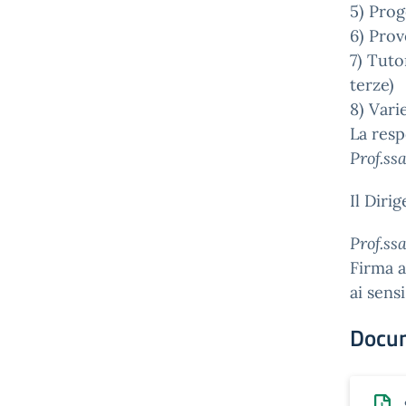
5) Prog
6) Prov
7) Tuto
terze)
8) Vari
La resp
Prof.ss
Il Diri
Prof.ss
Firma a
ai sens
Docu