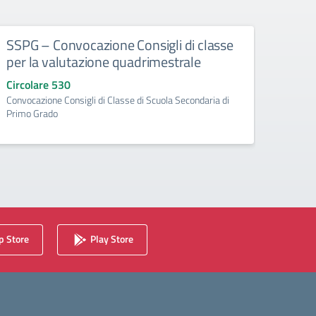
SSPG – Convocazione Consigli di classe
SSPG
per la valutazione quadrimestrale
Circo
Convoc
Circolare 530
rappres
Convocazione Consigli di Classe di Scuola Secondaria di
novemb
Primo Grado
 Store
Play Store