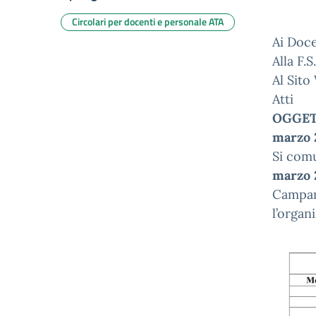
Circolari per docenti e personale ATA
Ai Doce
Alla F.
Al Sito
Atti
OGGETT
marzo 
Si comu
marzo 
Campana
l’organ