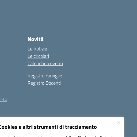
Novità
Le notizie
Le circolari
Calendario eventi
Registro Famiglie
Registro Docenti
erta
ilità
Note legali
Cookies e altri strumenti di tracciamento