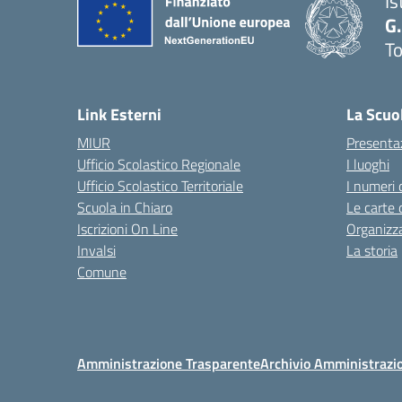
Is
G.
To
— 
Link Esterni
La Scuo
MIUR
Presenta
Ufficio Scolastico Regionale
I luoghi
Ufficio Scolastico Territoriale
I numeri 
Scuola in Chiaro
Le carte 
Iscrizioni On Line
Organizz
Invalsi
La storia
Comune
Amministrazione Trasparente
Archivio Amministrazi