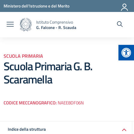
Vai ai contenuti
Vai al menu di navigazione
Vai al footer
Ministero dell'Istruzione e del Merito
Istituto Comprensivo
G. Falcone - R. Scauda
Apr
SCUOLA PRIMARIA
Scuola Primaria G. B.
Scaramella
CODICE MECCANOGRAFICO:
NAEE8DF06N
Indice della struttura