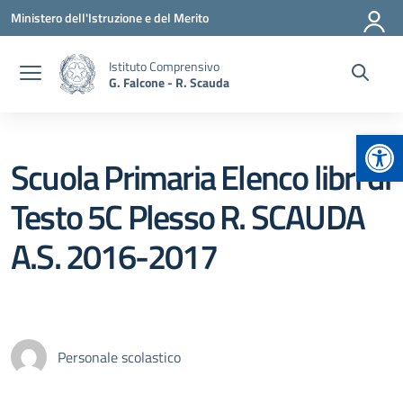
Vai ai contenuti
Vai al menu di navigazione
Vai al footer
Ministero dell'Istruzione e del Merito
Istituto Comprensivo
G. Falcone - R. Scauda
Apr
Scuola Primaria Elenco libri di
Testo 5C Plesso R. SCAUDA
A.S. 2016-2017
Personale scolastico