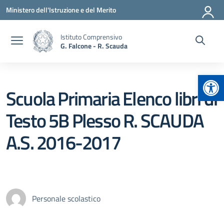
Vai ai contenuti
Vai al menu di navigazione
Vai al footer
Ministero dell'Istruzione e del Merito
Istituto Comprensivo
G. Falcone - R. Scauda
Apr
Scuola Primaria Elenco libri di
Testo 5B Plesso R. SCAUDA
A.S. 2016-2017
Personale scolastico