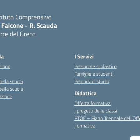
tituto Comprensivo
 Falcone - R. Scauda
rre del Greco
Visita la pagina iniziale della scuola
la
I Servizi
zione
Personale scolastico
Famiglie e studenti
della scuola
Percorsi di studio
della scuola
Didattica
azione
Offerta formativa
I progetti delle classi
PTOF – Piano Triennale dell’Off
Formativa