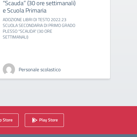
“Scauda” (30 ore settimanali)
-1B 
e Scuola Primaria
2C –
– 4B
ADOZIONE LIBRI DI TESTO 2022.23
(27 o
SCUOLA SECONDARIA DI PRIMO GRADO
PLESSO "SCAUDA" (30 ORE
ADOZ. 
SETTIMANALI)
"R.SCA
2A - 2
4B - 4
SETTI
Personale scolastico
 Store
Play Store