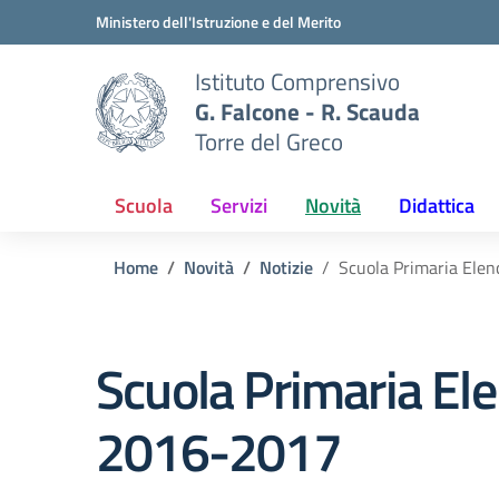
Vai ai contenuti
Vai al menu di navigazione
Vai al footer
Ministero dell'Istruzione e del Merito
Istituto Comprensivo
G. Falcone - R. Scauda
Torre del Greco
Scuola
Servizi
Novità
Didattica
Home
Novità
Notizie
Scuola Primaria Elenc
Scuola Primaria Elen
2016-2017