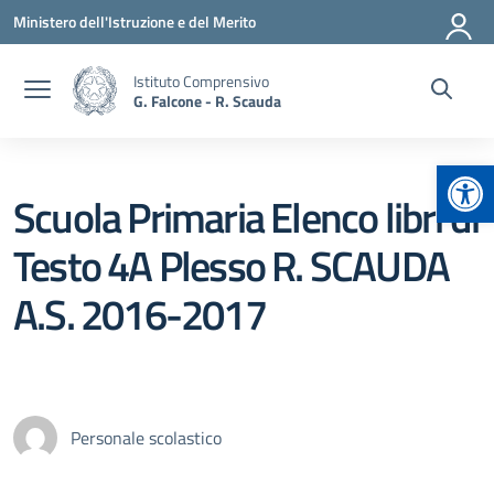
Vai ai contenuti
Vai al menu di navigazione
Vai al footer
Ministero dell'Istruzione e del Merito
Istituto Comprensivo
G. Falcone - R. Scauda
Apr
Scuola Primaria Elenco libri di
Testo 4A Plesso R. SCAUDA
A.S. 2016-2017
Personale scolastico