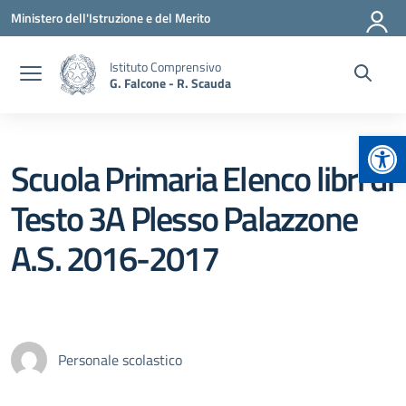
Vai ai contenuti
Vai al menu di navigazione
Vai al footer
Ministero dell'Istruzione e del Merito
Istituto Comprensivo
G. Falcone - R. Scauda
Apr
Scuola Primaria Elenco libri di
Testo 3A Plesso Palazzone
A.S. 2016-2017
Personale scolastico