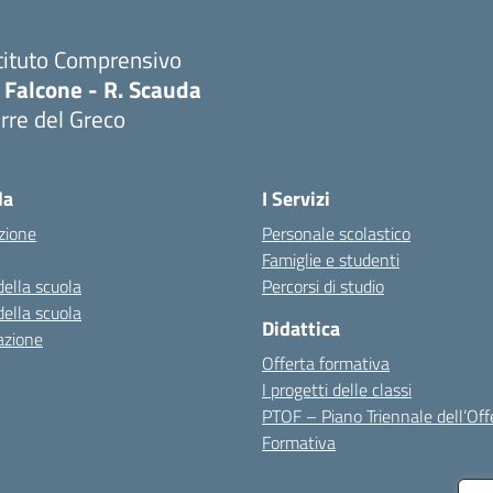
tituto Comprensivo
 Falcone - R. Scauda
rre del Greco
Visita la pagina iniziale della scuola
la
I Servizi
zione
Personale scolastico
Famiglie e studenti
della scuola
Percorsi di studio
della scuola
Didattica
azione
Offerta formativa
I progetti delle classi
PTOF – Piano Triennale dell’Off
Formativa