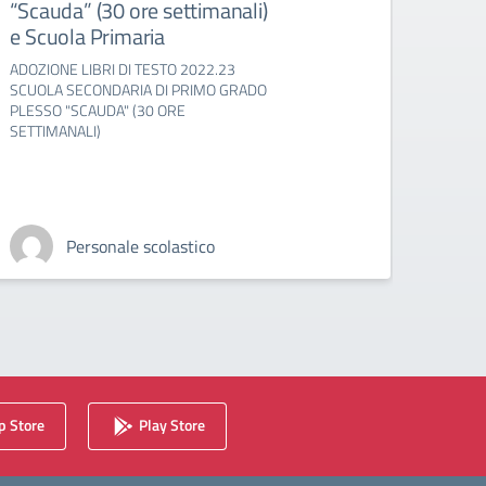
“Scauda” (30 ore settimanali)
-1B 
e Scuola Primaria
2C –
– 4B
ADOZIONE LIBRI DI TESTO 2022.23
(27 o
SCUOLA SECONDARIA DI PRIMO GRADO
PLESSO "SCAUDA" (30 ORE
ADOZ. 
SETTIMANALI)
"R.SCA
2A - 2
4B - 4
SETTI
Personale scolastico
 Store
Play Store