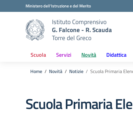
Vai ai contenuti
Vai al menu di navigazione
Vai al footer
Ministero dell'Istruzione e del Merito
Istituto Comprensivo
G. Falcone - R. Scauda
Torre del Greco
Scuola
Servizi
Novità
Didattica
Home
Novità
Notizie
Scuola Primaria Elenc
Scuola Primaria Ele