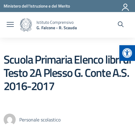
Vai ai contenuti
Vai al menu di navigazione
Vai al footer
Ministero dell'Istruzione e del Merito
Istituto Comprensivo
G. Falcone - R. Scauda
Apr
Scuola Primaria Elenco libri di
Testo 2A Plesso G. Conte A.S.
2016-2017
Personale scolastico