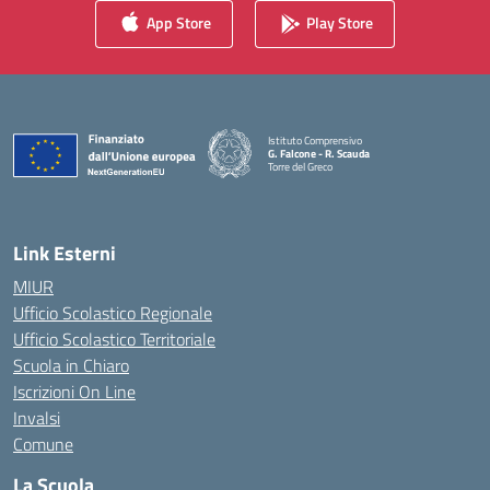
App Store
Play Store
Istituto Comprensivo
G. Falcone - R. Scauda
Torre del Greco
— Visita la pagina iniziale della scuola
Link Esterni
MIUR
Ufficio Scolastico Regionale
Ufficio Scolastico Territoriale
Scuola in Chiaro
Iscrizioni On Line
Invalsi
Comune
La Scuola