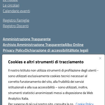
Le circolari
Calendario eventi
Registro Famiglie
Registro Docenti
Amministrazione Trasparente
Archivio Amministrazione Trasparente
Albo Online
Privacy Policy
Dichiarazione di accessibilità
Note legali
Cookies e altri strumenti di tracciamento
Istituto Comprensivo Statale
Il nostro Istituto non utilizza strumenti di profilazione degli utenti -
8° G. FALCONE – R. SCAUDA"
sono utilizzati esclusivamente cookies tecnici necessari al
Via Cupa Campanariello, 5 - 80059, Torre del Greco (NA)
corretto funzionamento del sito, alla fruibilità dei servizi
Tel. +39 0818834377 - Fax +39 0818834377 - Cod.Fisc. 95170530638
istituzionali e alla sua accessibilità – sono utilizzati, inoltre,
Email: naic8df00a@istruzione.it - PEC: naic8df00a@pec.istruzione.it
strumenti statistici anonimizzati messi a disposizione da Web
Analytics Italia.
Hosting & Powered by 3D Solution S.r.l.
Per saperne di più sul nostro sito, consulta la ns.
Cookie Policy.