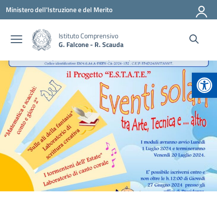
Vai ai contenuti
Vai al menu di navigazione
Vai al footer
Ministero dell'Istruzione e del Merito
Istituto Comprensivo
G. Falcone - R. Scauda
Apr