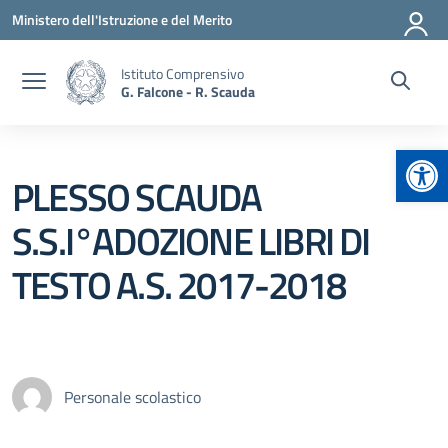
Vai ai contenuti
Vai al menu di navigazione
Vai al footer
Ministero dell'Istruzione e del Merito
Istituto Comprensivo
G. Falcone - R. Scauda
Apr
PLESSO SCAUDA
S.S.I°ADOZIONE LIBRI DI
TESTO A.S. 2017-2018
Personale scolastico