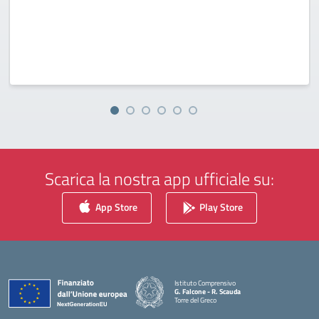
Scarica la nostra app ufficiale su:
App Store
Play Store
Istituto Comprensivo
G. Falcone - R. Scauda
Torre del Greco
— Visita la pagina iniziale della scuola