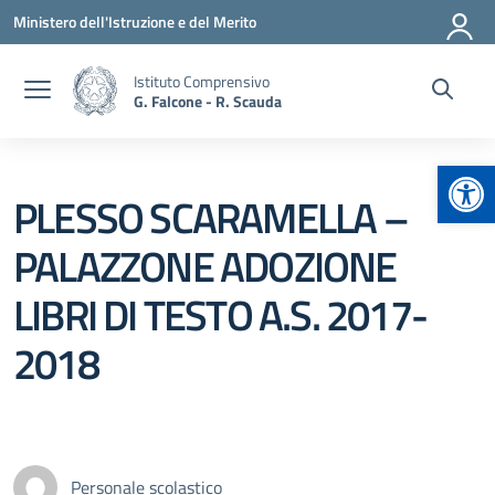
Vai ai contenuti
Vai al menu di navigazione
Vai al footer
Ministero dell'Istruzione e del Merito
Istituto Comprensivo
G. Falcone - R. Scauda
Apr
PLESSO SCARAMELLA –
PALAZZONE ADOZIONE
LIBRI DI TESTO A.S. 2017-
2018
Personale scolastico