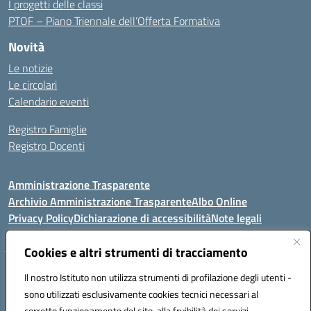
I progetti delle classi
PTOF – Piano Triennale dell’Offerta Formativa
Novità
Le notizie
Le circolari
Calendario eventi
Registro Famiglie
Registro Docenti
Amministrazione Trasparente
Archivio Amministrazione Trasparente
Albo Online
Privacy Policy
Dichiarazione di accessibilità
Note legali
Cookies e altri strumenti di tracciamento
Istituto Comprensivo Statale
Il nostro Istituto non utilizza strumenti di profilazione degli utenti -
8° G. FALCONE – R. SCAUDA"
sono utilizzati esclusivamente cookies tecnici necessari al
Via Cupa Campanariello, 5 - 80059, Torre del Greco (NA)
corretto funzionamento del sito, alla fruibilità dei servizi