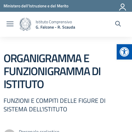
Vai ai contenuti
Vai al menu di navigazione
Vai al footer
Ministero dell'Istruzione e del Merito
Istituto Comprensivo
G. Falcone - R. Scauda
Apr
ORGANIGRAMMA E
FUNZIONIGRAMMA DI
ISTITUTO
FUNZIONI E COMPITI DELLE FIGURE DI
SISTEMA DELL'ISTITUTO
Personale scolastico