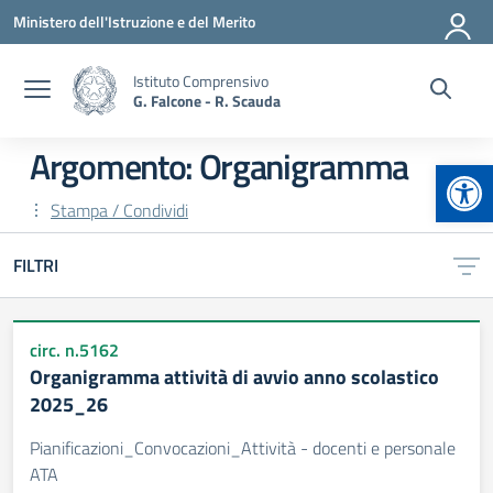
Vai ai contenuti
Vai al menu di navigazione
Vai al footer
Ministero dell'Istruzione e del Merito
Istituto Comprensivo
G. Falcone - R. Scauda
Argomento: Organigramma
Apr
Stampa / Condividi
FILTRI
circ. n.5162
Organigramma attività di avvio anno scolastico
2025_26
Pianificazioni_Convocazioni_Attività - docenti e personale
ATA