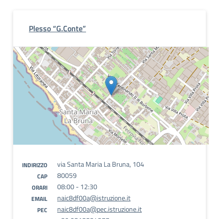
Plesso “G.Conte”
via Santa Maria La Bruna, 104
INDIRIZZO
80059
CAP
08:00 - 12:30
ORARI
naic8df00a@istruzione.it
EMAIL
naic8df00a@pec.istruzione.it
PEC