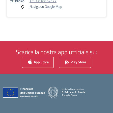
+39 0818834377
TELEFONO
Naviga su Google Map
Scarica la nostra app ufficiale su:
App Store
Play Store
Istituto Comprensivo
G. Falcone - R. Scauda
Torre del Greco
— Visita la pagina iniziale della scuola