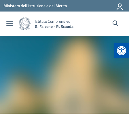
Vai ai contenuti
Vai al menu di navigazione
Vai al footer
Ministero dell'Istruzione e del Merito
Istituto Comprensivo
G. Falcone - R. Scauda
Apr