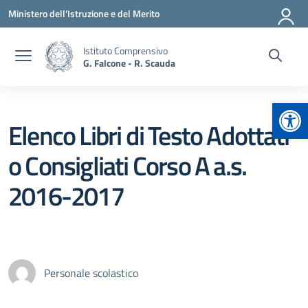
Vai ai contenuti
Vai al menu di navigazione
Vai al footer
Ministero dell'Istruzione e del Merito
Istituto Comprensivo
G. Falcone - R. Scauda
Apr
Elenco Libri di Testo Adottati
o Consigliati Corso A a.s.
2016-2017
Personale scolastico