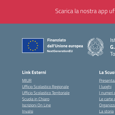
Scarica la nostra app uff
Is
G.
To
— 
Link Esterni
La Scuo
MIUR
Presenta
Ufficio Scolastico Regionale
I luoghi
Ufficio Scolastico Territoriale
I numeri 
Scuola in Chiaro
Le carte 
Iscrizioni On Line
Organizz
Invalsi
La storia