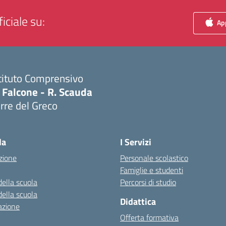
iciale su:
App
tituto Comprensivo
 Falcone - R. Scauda
rre del Greco
Visita la pagina iniziale della scuola
la
I Servizi
zione
Personale scolastico
Famiglie e studenti
della scuola
Percorsi di studio
della scuola
Didattica
azione
Offerta formativa