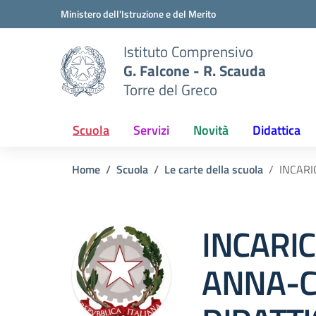
Vai ai contenuti
Vai al menu di navigazione
Vai al footer
Ministero dell'Istruzione e del Merito
Istituto Comprensivo
G. Falcone - R. Scauda
Torre del Greco
Scuola
Servizi
Novità
Didattica
Home
Scuola
Le carte della scuola
INCARI
INCARIC
ANNA-C