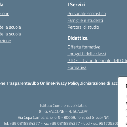
la
I Servizi
zione
Personale scolastico
Famiglie e studenti
della scuola
Percorsi di studio
della scuola
Didattica
azione
Offerta formativa
I progetti delle classi
PTOF – Piano Triennale dell’Off
Formativa
one Trasparente
Albo Online
Privacy Policy
Dichiarazione di accessib
Istituto Comprensivo Statale
8° G. FALCONE – R. SCAUDA"
Via Cupa Campanariello, 5 - 80059, Torre del Greco (NA)
Tel. +39 0818834377 - Fax +39 0818834377 - Cod.Fisc. 95170530638