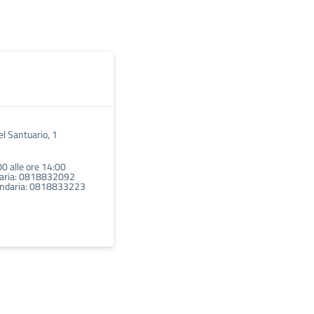
el Santuario, 1
00 alle ore 14:00
maria: 0818832092
ondaria: 0818833223