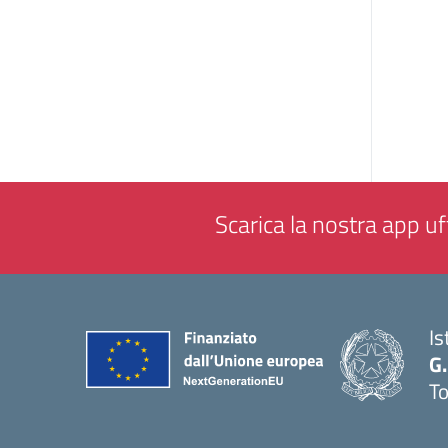
Scarica la nostra app uff
Is
G.
To
— 