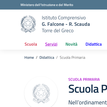
Vai ai contenuti
Vai al menu di navigazione
Vai al footer
Ministero dell'Istruzione e del Merito
Istituto Comprensivo
G. Falcone - R. Scauda
Torre del Greco
Scuola
Servizi
Novità
Didattica
Home
Didattica
Scuola Primaria
SCUOLA PRIMARIA
Scuola P
Nell’ordinamento