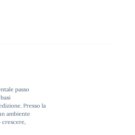
entale passo
 basi
dizione. Presso la
 un ambiente
 crescere,