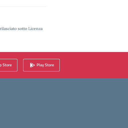
rilasciato sotto Licenza
 Store
Play Store