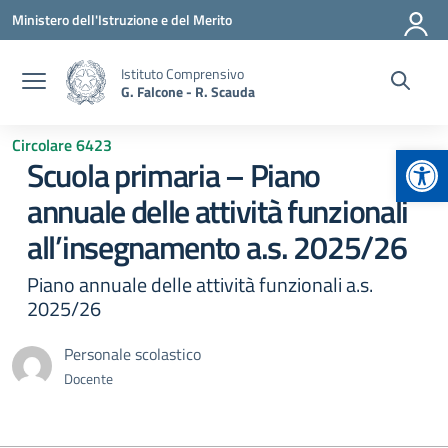
Vai ai contenuti
Vai al menu di navigazione
Vai al footer
Ministero dell'Istruzione e del Merito
Istituto Comprensivo
G. Falcone - R. Scauda
Circolare 6423
Apr
Scuola primaria – Piano
annuale delle attività funzionali
all’insegnamento a.s. 2025/26
Piano annuale delle attività funzionali a.s.
2025/26
Personale scolastico
Docente