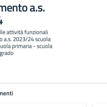
mento a.s.
4
le attività funzionali
o a.s. 2023/24 scuola
cuola primaria - scuola
 grado
menti