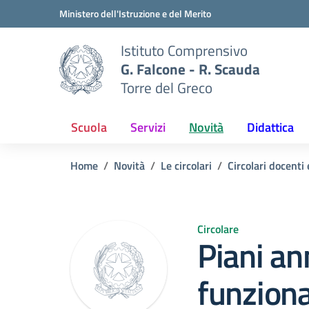
Vai ai contenuti
Vai al menu di navigazione
Vai al footer
Ministero dell'Istruzione e del Merito
Istituto Comprensivo
G. Falcone - R. Scauda
Torre del Greco
Scuola
Servizi
Novità
Didattica
Home
Novità
Le circolari
Circolari docenti 
Circolare
Piani ann
funzional