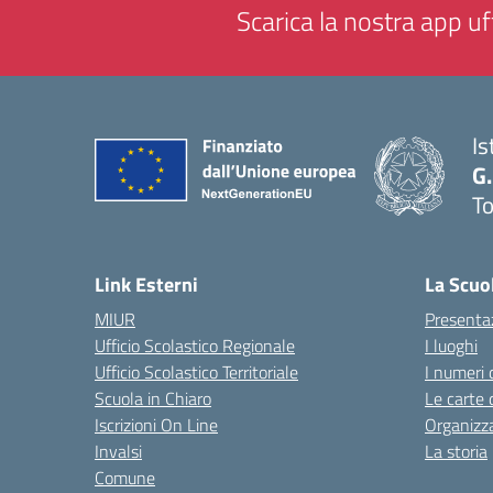
Scarica la nostra app uff
Is
G.
To
— 
Link Esterni
La Scuo
MIUR
Presenta
Ufficio Scolastico Regionale
I luoghi
Ufficio Scolastico Territoriale
I numeri 
Scuola in Chiaro
Le carte 
Iscrizioni On Line
Organizz
Invalsi
La storia
Comune