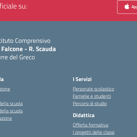
iciale su:
App
tituto Comprensivo
 Falcone - R. Scauda
rre del Greco
Visita la pagina iniziale della scuola
la
I Servizi
zione
Personale scolastico
Famiglie e studenti
della scuola
Percorsi di studio
della scuola
Didattica
azione
Offerta formativa
I progetti delle classi